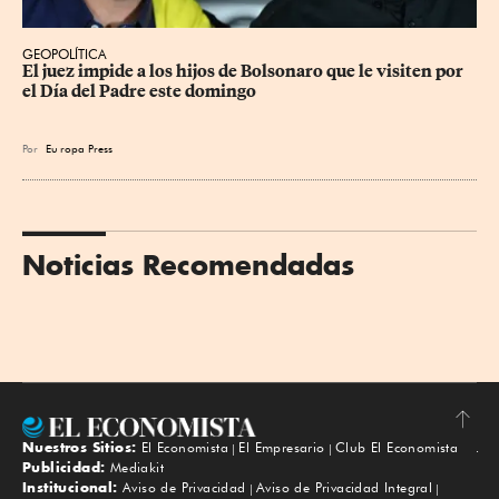
GEOPOLÍTICA
El juez impide a los hijos de Bolsonaro que le visiten por 
el Día del Padre este domingo
Por
Eu
ropa Press
Noticias Recomendadas
Nuestros Sitios:
El Economista
El Empresario
Club El Economista
Subir
Publicidad:
Mediakit
Institucional:
Aviso de Privacidad
Aviso de Privacidad Integral