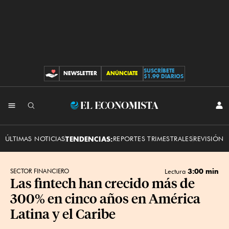
SUSCRÍBETE
NEWSLETTER
ANÚNCIATE
CONTRIBUCIONES
$1.99 DIARIOS
INI
El
SES
Economista
ÚLTIMAS NOTICIAS
TENDENCIAS:
REPORTES TRIMESTRALES
REVISIÓN 
3:00 min
SECTOR FINANCIERO
Lectura
Las fintech han crecido más de
300% en cinco años en América
Latina y el Caribe