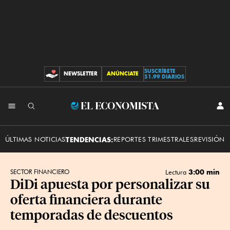
SUSCRÍBETE
NEWSLETTER
ANÚNCIATE
CONTRIBUCIONES
$1.99 DIARIOS
INI
El
SES
Economista
ÚLTIMAS NOTICIAS
TENDENCIAS:
REPORTES TRIMESTRALES
REVISIÓN 
3:00 min
SECTOR FINANCIERO
Lectura
DiDi apuesta por personalizar su
oferta financiera durante
temporadas de descuentos