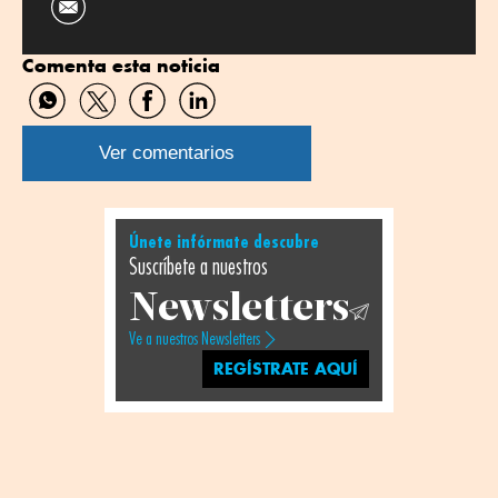
Comenta esta noticia
Compartir
Compartir
Compartir
Compartir
por
por
por
por
WhatsApp
Twitter
Facebook
Linkedin
Ver comentarios
Únete infórmate descubre
Suscríbete a nuestros
Newsletters
Ve a nuestros Newsletters
REGÍSTRATE AQUÍ