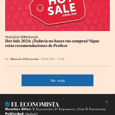
FINANZAS PERSONALES
Hot Sale 2024: ¿Todavía no haces tus compras? Sigue 
estas recomendaciones de Profeco
Por
Redacción El Economista
18/05/2024 - 10:00
Ver más
Nuestros Sitios:
El Economista
El Empresario
Club El Economista
Subir
Publicidad:
Mediakit