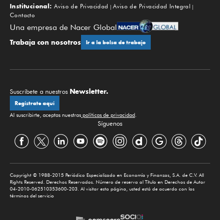
Institucional:
Aviso de Privacidad
Aviso de Privacidad Integral
Contacto
Una empresa de Nacer Global
Trabaja con nosotros
Ir a la bolsa de trabajo
Newsletter.
Suscríbete a nuestros
Regístrate aquí
Al suscribirte, aceptas nuestras
políticas de privacidad
.
Síguenos
Copyright © 1988-2015 Periódico Especializado en Economía y Finanzas, S.A. de C.V. All
Rights Reserved. Derechos Reservados. Número de reserva al Título en Derechos de Autor
04-2010-062510353600-203. Al visitar esta página, usted está de acuerdo con los
términos del servicio