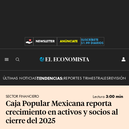
SUSCRÍBETE
NEWSLETTER
ANÚNCIATE
CONTRIBUCIONES
$1.99 DIARIOS
INI
El
SES
Economista
ÚLTIMAS NOTICIAS
TENDENCIAS:
REPORTES TRIMESTRALES
REVISIÓN 
3:00 min
SECTOR FINANCIERO
Lectura
Caja Popular Mexicana reporta
crecimiento en activos y socios al
cierre del 2025