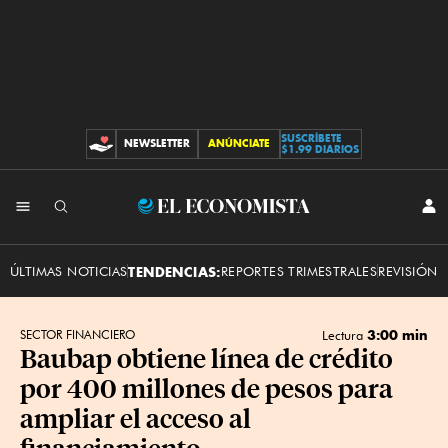
SUSCRÍBETE
NEWSLETTER
ANÚNCIATE
CONTRIBUCIONES
$1.99 DIARIOS
INI
El
SES
Economista
ÚLTIMAS NOTICIAS
TENDENCIAS:
REPORTES TRIMESTRALES
REVISIÓN 
3:00 min
SECTOR FINANCIERO
Lectura
Baubap obtiene línea de crédito
por 400 millones de pesos para
ampliar el acceso al
financiamiento