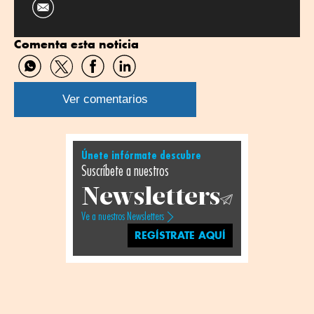
Comenta esta noticia
Compartir
Compartir
Compartir
Compartir
por
por
por
por
WhatsApp
Twitter
Facebook
Linkedin
Ver comentarios
Únete infórmate descubre
Suscríbete a nuestros
Newsletters
Ve a nuestros Newsletters
REGÍSTRATE AQUÍ