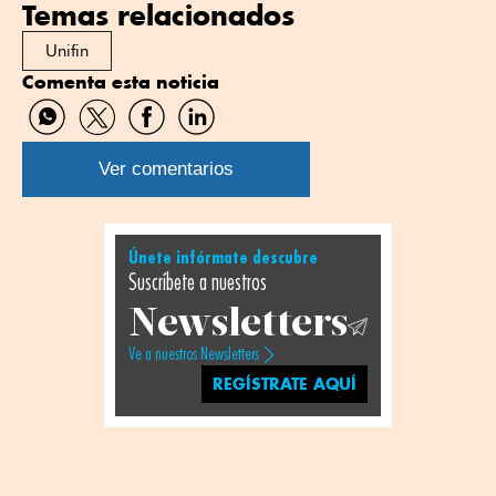
Temas relacionados
Unifin
Comenta esta noticia
Compartir
Compartir
Compartir
Compartir
por
por
por
por
WhatsApp
Twitter
Facebook
Linkedin
Ver comentarios
Únete infórmate descubre
Suscríbete a nuestros
Newsletters
Ve a nuestros Newsletters
REGÍSTRATE AQUÍ