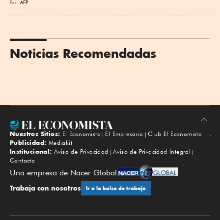
Por
AFP
Noticias Recomendadas
Nuestros Sitios:
El Economista
El Empresario
Club El Economista
Subir
Publicidad:
Mediakit
Institucional:
Aviso de Privacidad
Aviso de Privacidad Integral
Contacto
Una empresa de Nacer Global
Trabaja con nosotros
Ir a la bolsa de trabajo