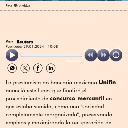
Foto EE: Archivo.
Reuters
Por:
Publicado:
29.01.2024 - 10:08
ReadSpeaker
Compartir
Compartir
Compartir
Compartir
por
por
por
por
WhatsApp
Twitter
Facebook
Linkedin
Unifin
La prestamista no bancaria mexicana
anunció este lunes que finalizó el
concurso mercantil
procedimiento de
en
que estaba sumida, como una "sociedad
completamente reorganizada", preservando
empleos y maximizando la recuperación de