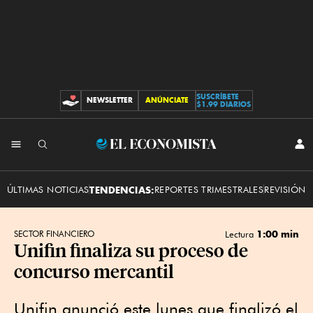
SUSCRÍBETE
NEWSLETTER
ANÚNCIATE
CONTRIBUCIONES
$1.99 DIARIOS
INI
El
SES
Economista
ÚLTIMAS NOTICIAS
TENDENCIAS:
REPORTES TRIMESTRALES
REVISIÓN 
1:00 min
SECTOR FINANCIERO
Lectura
Unifin finaliza su proceso de
concurso mercantil
Unifin anunció este lunes que finalizó el