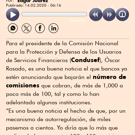
Edgar Juárez
Por:
Publicado:
14.02.2020 - 06:16
ReadSpeaker
Compartir
Compartir
Compartir
Compartir
por
por
por
por
WhatsApp
Twitter
Facebook
Linkedin
Para el presidente de la Comisión Nacional
para la Protección y Defensa de los Usuarios
Condusef
de Servicios Financieros (
), Óscar
Rosado, es una buena noticia el que bancos ya
número de
estén anunciando que bajarán el
comisiones
que cobran, de más de 1,000 a
poco más de 100, tal y como lo han
adelantado algunas instituciones.
“Es una buena noticia el hecho de que, por un
mecanismo de autorregulación, de miles
pasemos a cientos. Yo diría que lo más que