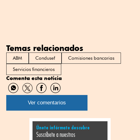
Temas relacionados
ABM
Condusef
Comisiones bancarias
Servicios financieros
Comenta esta noticia
Compartir
Compartir
Compartir
Compartir
por
por
por
por
WhatsApp
Twitter
Facebook
Linkedin
Ver comentarios
Únete infórmate descubre
Suscríbete a nuestros