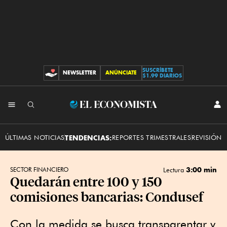
SUSCRÍBETE
NEWSLETTER
ANÚNCIATE
CONTRIBUCIONES
$1.99 DIARIOS
INI
El
SES
Economista
ÚLTIMAS NOTICIAS
TENDENCIAS:
REPORTES TRIMESTRALES
REVISIÓN 
3:00 min
SECTOR FINANCIERO
Lectura
Quedarán entre 100 y 150
comisiones bancarias: Condusef
Con la medida se busca transparentar y