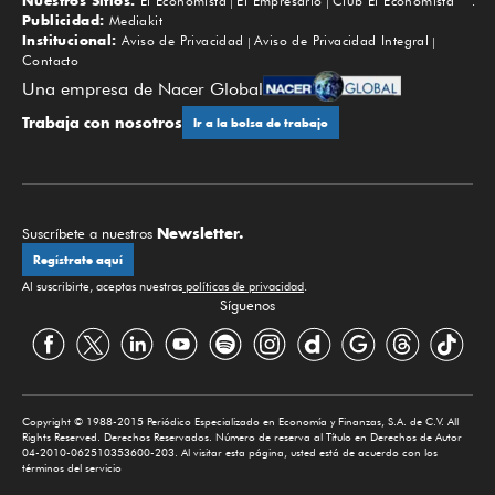
Nuestros Sitios:
El Economista
El Empresario
Club El Economista
Subir
Publicidad:
Mediakit
Institucional:
Aviso de Privacidad
Aviso de Privacidad Integral
Contacto
Una empresa de Nacer Global
Trabaja con nosotros
Ir a la bolsa de trabajo
Newsletter.
Suscríbete a nuestros
Regístrate aquí
Al suscribirte, aceptas nuestras
políticas de privacidad
.
Síguenos
Copyright © 1988-2015 Periódico Especializado en Economía y Finanzas, S.A. de C.V. All
Rights Reserved. Derechos Reservados. Número de reserva al Título en Derechos de Autor
04-2010-062510353600-203. Al visitar esta página, usted está de acuerdo con los
términos del servicio