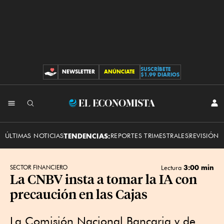
SUSCRÍBETE
NEWSLETTER
ANÚNCIATE
CONTRIBUCIONES
$1.99 DIARIOS
INI
El
SES
Economista
ÚLTIMAS NOTICIAS
TENDENCIAS:
REPORTES TRIMESTRALES
REVISIÓN 
3:00 min
SECTOR FINANCIERO
Lectura
La CNBV insta a tomar la IA con
precaución en las Cajas
La Comisión Nacional Bancaria y de