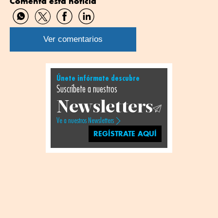
Comenta esta noticia
Compartir
Compartir
Compartir
Compartir
por
por
por
por
WhatsApp
Twitter
Facebook
Linkedin
Ver comentarios
Únete infórmate descubre
Suscríbete a nuestros
Newsletters
Ve a nuestros Newsletters
REGÍSTRATE AQUÍ