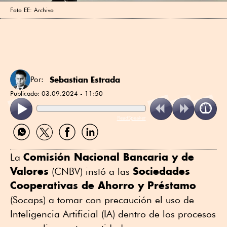
Foto EE: Archivo
Sebastian Estrada
Por:
Publicado:
03.09.2024 - 11:50
ReadSpeaker
Compartir
Compartir
Compartir
Compartir
por
por
por
por
WhatsApp
Twitter
Facebook
Linkedin
Comisión Nacional Bancaria y de
La
Valores
Sociedades
(CNBV) instó a las
Cooperativas de Ahorro y Préstamo
(Socaps) a tomar con precaución el uso de
Inteligencia Artificial (IA) dentro de los procesos