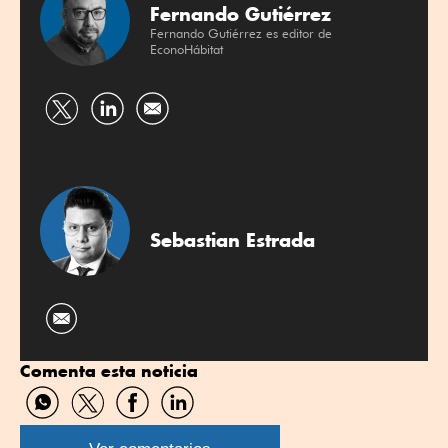
Fernando Gutiérrez
Fernando Gutiérrez es editor de
EconoHábitat
Compartir
Compartir
por
por
Twitter
Linkedin
Sebastian Estrada
Comenta esta noticia
Compartir
Compartir
Compartir
Compartir
por
por
por
por