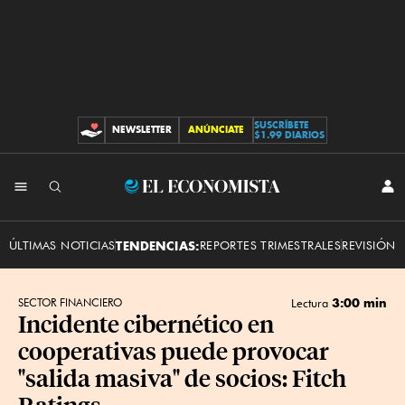
SUSCRÍBETE
NEWSLETTER
ANÚNCIATE
CONTRIBUCIONES
$1.99 DIARIOS
INI
El
SES
Economista
ÚLTIMAS NOTICIAS
TENDENCIAS:
REPORTES TRIMESTRALES
REVISIÓN 
3:00 min
SECTOR FINANCIERO
Lectura
Incidente cibernético en
cooperativas puede provocar
"salida masiva" de socios: Fitch
Ratings