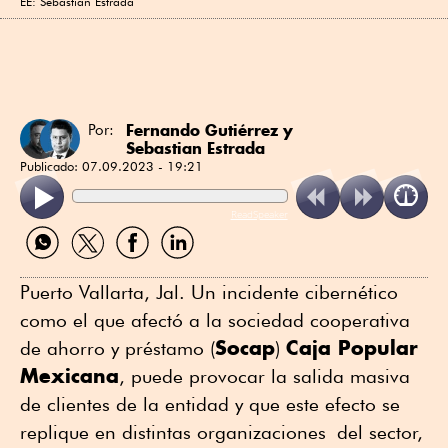
EE: Sebastián Estrada
Fernando Gutiérrez
y
Por:
Sebastian Estrada
Publicado:
07.09.2023 - 19:21
ReadSpeaker
Compartir
Compartir
Compartir
Compartir
por
por
por
por
WhatsApp
Twitter
Facebook
Linkedin
Puerto Vallarta, Jal. Un incidente cibernético
como el que afectó a la sociedad cooperativa
Socap
Caja Popular
de ahorro y préstamo (
)
Mexicana
, puede provocar la salida masiva
de clientes de la entidad y que este efecto se
replique en distintas organizaciones del sector,