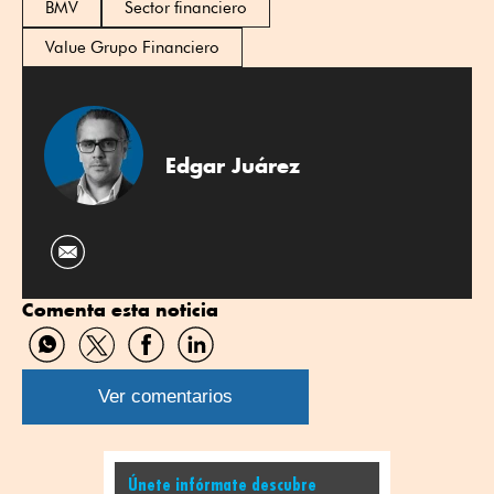
BMV
Sector financiero
Value Grupo Financiero
Edgar Juárez
Comenta esta noticia
Compartir
Compartir
Compartir
Compartir
por
por
por
por
WhatsApp
Twitter
Facebook
Linkedin
Ver comentarios
Únete infórmate descubre