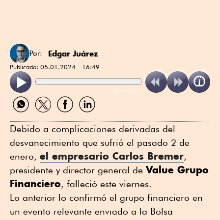
Edgar Juárez
Por:
Publicado:
05.01.2024 - 16:49
ReadSpeaker
Compartir
Compartir
Compartir
Compartir
por
por
por
por
WhatsApp
Twitter
Facebook
Linkedin
Debido a complicaciones derivadas del
desvanecimiento que sufrió el pasado 2 de
el empresario Carlos Bremer
enero,
,
Value Grupo
presidente y director general de
Financiero
, falleció este viernes.
Lo anterior lo confirmó el grupo financiero en
un evento relevante enviado a la Bolsa