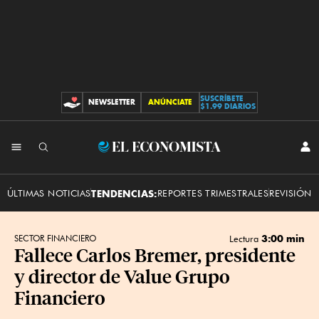
SUSCRÍBETE
NEWSLETTER
ANÚNCIATE
CONTRIBUCIONES
$1.99 DIARIOS
INI
El
SES
Economista
ÚLTIMAS NOTICIAS
TENDENCIAS:
REPORTES TRIMESTRALES
REVISIÓN 
3:00 min
SECTOR FINANCIERO
Lectura
Fallece Carlos Bremer, presidente
y director de Value Grupo
Financiero