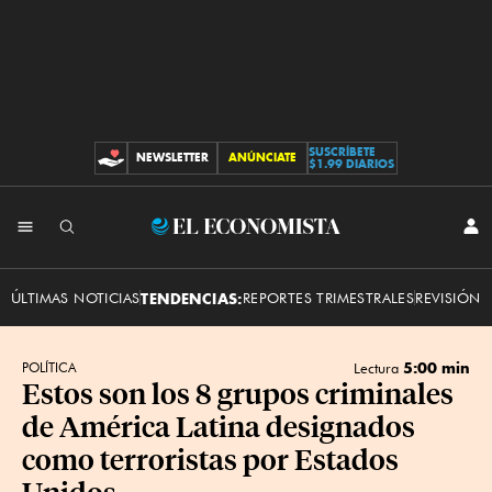
SUSCRÍBETE
NEWSLETTER
ANÚNCIATE
CONTRIBUCIONES
$1.99 DIARIOS
INI
El
SES
Economista
ÚLTIMAS NOTICIAS
TENDENCIAS:
REPORTES TRIMESTRALES
REVISIÓN 
5:00 min
POLÍTICA
Lectura
Estos son los 8 grupos criminales
de América Latina designados
como terroristas por Estados
Unidos