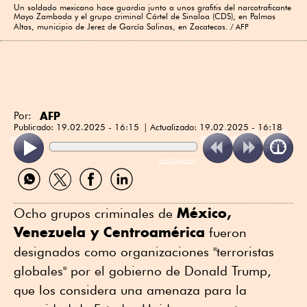
Un soldado mexicano hace guardia junto a unos grafitis del narcotraficante
Mayo Zambada y el grupo criminal Cártel de Sinaloa (CDS), en Palmas
Altas, municipio de Jerez de García Salinas, en Zacatecas.
AFP
AFP
Por:
Publicado:
19.02.2025 - 16:15
Actualizado:
19.02.2025 - 16:18
ReadSpeaker
Compartir
Compartir
Compartir
Compartir
por
por
por
por
WhatsApp
Twitter
Facebook
Linkedin
México,
Ocho grupos criminales de
Venezuela y Centroamérica
fueron
designados como organizaciones "terroristas
globales" por el gobierno de Donald Trump,
que los considera una amenaza para la