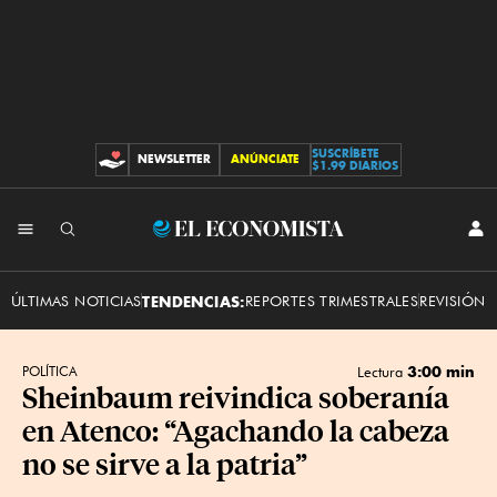
SUSCRÍBETE
NEWSLETTER
ANÚNCIATE
CONTRIBUCIONES
$1.99 DIARIOS
INI
El
SES
Economista
ÚLTIMAS NOTICIAS
TENDENCIAS:
REPORTES TRIMESTRALES
REVISIÓN 
3:00 min
POLÍTICA
Lectura
Sheinbaum reivindica soberanía
en Atenco: “Agachando la cabeza
no se sirve a la patria”