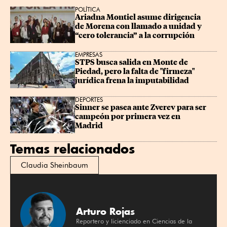
POLÍTICA
Ariadna Montiel asume dirigencia 
de Morena con llamado a unidad y 
“cero tolerancia” a la corrupción
EMPRESAS
STPS busca salida en Monte de 
Piedad, pero la falta de "firmeza" 
jurídica frena la imputabilidad
DEPORTES
Sinner se pasea ante Zverev para ser 
campeón por primera vez en 
Madrid
Temas relacionados
Claudia Sheinbaum
Arturo Rojas
Reportero y licienciado en Ciencias de la