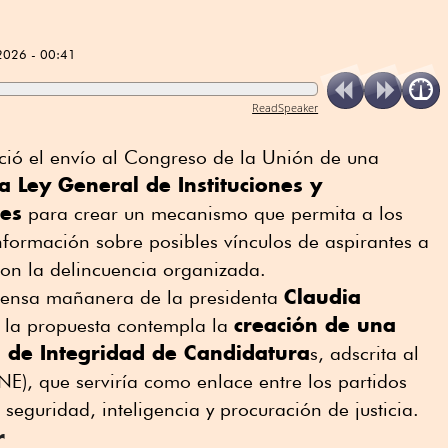
2026 - 00:41
ReadSpeaker
ció el envío al Congreso de la Unión de una
la Ley General de Instituciones y
les
para crear un mecanismo que permita a los
información sobre posibles vínculos de aspirantes a
con la delincuencia organizada.
Claudia
prensa mañanera de la presidenta
creación de una
e la propuesta contempla la
n de Integridad de Candidatura
s, adscrita al
(INE), que serviría como enlace entre los partidos
 seguridad, inteligencia y procuración de justicia.
r