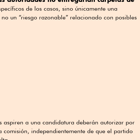
specíficos de los casos, sino únicamente una
 o no un “riesgo razonable” relacionado con posibles
s aspiren a una candidatura deberán autorizar por
ta comisión, independientemente de que el partido
lta.