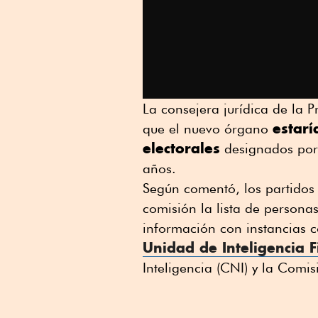
La consejera jurídica de la 
estarí
que el nuevo órgano
electorales
designados por 
años.
Según comentó, los partidos 
comisión la lista de persona
información con instancias c
Unidad de Inteligencia F
Inteligencia (CNI) y la Comi