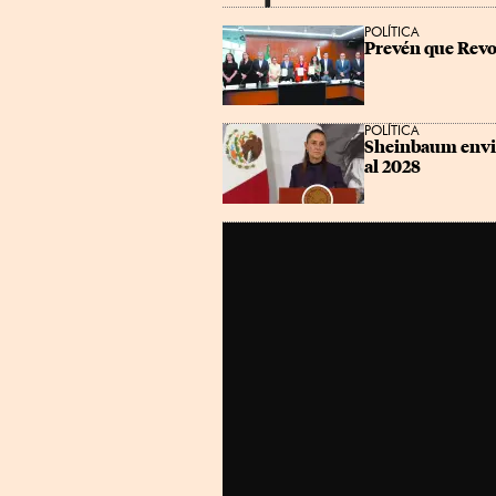
POLÍTICA
Prevén que Revo
POLÍTICA
Sheinbaum enviar
al 2028