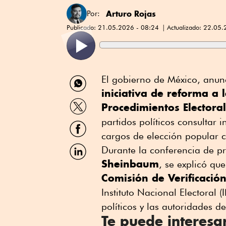
Arturo Rojas
Por:
Publicado:
21.05.2026 - 08:24
Actualizado:
22.05.
Compartir
El gobierno de México, anun
por
iniciativa de reforma a 
WhatsApp
Compartir
Procedimientos Electora
por
Twitter
partidos políticos consultar 
Compartir
por
cargos de elección popular 
Facebook
Compartir
Durante la conferencia de 
por
Sheinbaum
, se explicó qu
Linkedin
Comisión de Verificació
Instituto Nacional Electoral 
políticos y las autoridades de
Te puede interesa