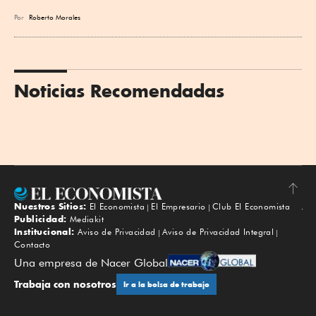
Por
Roberto Morales
Noticias Recomendadas
Nuestros Sitios:
El Economista
El Empresario
Club El Economista
Subir
Publicidad:
Mediakit
Institucional:
Aviso de Privacidad
Aviso de Privacidad Integral
Contacto
Una empresa de Nacer Global
Trabaja con nosotros
Ir a la bolsa de trabajo