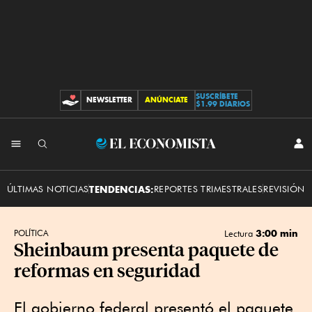
SUSCRÍBETE
NEWSLETTER
ANÚNCIATE
CONTRIBUCIONES
$1.99 DIARIOS
INI
El
SES
Economista
ÚLTIMAS NOTICIAS
TENDENCIAS:
REPORTES TRIMESTRALES
REVISIÓN 
3:00 min
POLÍTICA
Lectura
Sheinbaum presenta paquete de
reformas en seguridad
El gobierno federal presentó el paquete