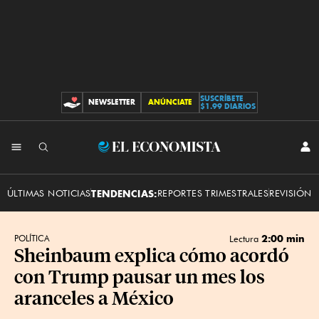
SUSCRÍBETE
NEWSLETTER
ANÚNCIATE
CONTRIBUCIONES
$1.99 DIARIOS
INI
El
SES
Economista
ÚLTIMAS NOTICIAS
TENDENCIAS:
REPORTES TRIMESTRALES
REVISIÓN 
2:00 min
POLÍTICA
Lectura
Sheinbaum explica cómo acordó
con Trump pausar un mes los
aranceles a México