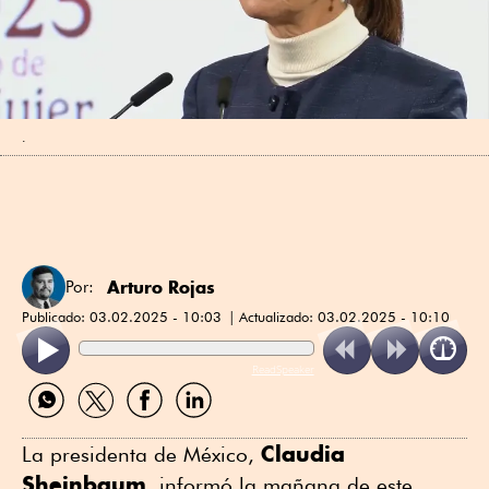
.
Arturo Rojas
Por:
Publicado:
03.02.2025 - 10:03
Actualizado:
03.02.2025 - 10:10
ReadSpeaker
Compartir
Compartir
Compartir
Compartir
por
por
por
por
WhatsApp
Twitter
Facebook
Linkedin
Claudia
La presidenta de México,
Sheinbaum
, informó la mañana de este