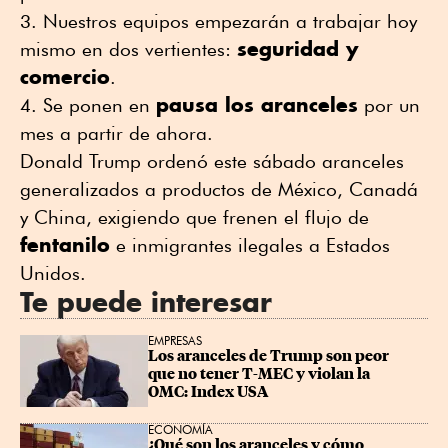
Nuestros equipos empezarán a trabajar hoy
seguridad y
mismo en dos vertientes:
comercio
.
pausa los aranceles
Se ponen en
por un
mes a partir de ahora.
Donald Trump ordenó este sábado aranceles
generalizados a productos de México, Canadá
y China, exigiendo que frenen el flujo de
fentanilo
e inmigrantes ilegales a Estados
Unidos.
Te puede interesar
EMPRESAS
Los aranceles de Trump son peor 
que no tener T-MEC y violan la 
OMC: Index USA
ECONOMÍA
¿Qué son los aranceles y cómo 