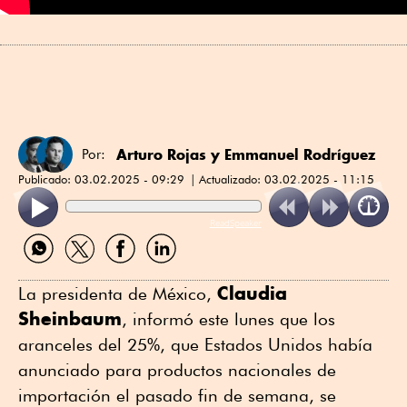
Arturo Rojas
y
Emmanuel Rodríguez
Por:
Publicado:
03.02.2025 - 09:29
Actualizado:
03.02.2025 - 11:15
ReadSpeaker
Compartir
Compartir
Compartir
Compartir
por
por
por
por
WhatsApp
Twitter
Facebook
Linkedin
Claudia
La presidenta de México,
Sheinbaum
, informó este lunes que los
aranceles del 25%, que Estados Unidos había
anunciado para productos nacionales de
importación el pasado fin de semana, se