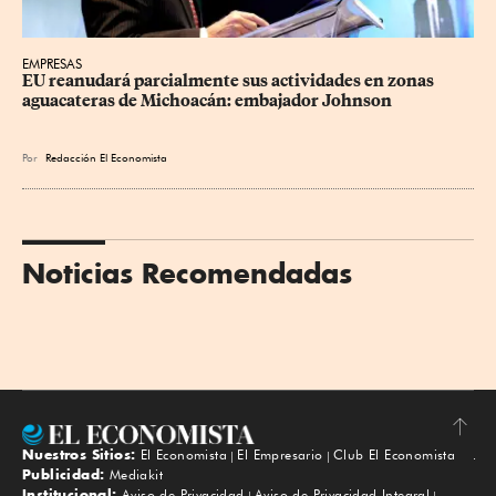
EMPRESAS
EU reanudará parcialmente sus actividades en zonas 
aguacateras de Michoacán: embajador Johnson
Por
Redacción El Economista
Noticias Recomendadas
Nuestros Sitios:
El Economista
El Empresario
Club El Economista
Subir
Publicidad:
Mediakit
Institucional:
Aviso de Privacidad
Aviso de Privacidad Integral