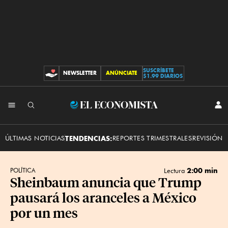
SUSCRÍBETE
NEWSLETTER
ANÚNCIATE
CONTRIBUCIONES
$1.99 DIARIOS
INI
El
SES
Economista
ÚLTIMAS NOTICIAS
TENDENCIAS:
REPORTES TRIMESTRALES
REVISIÓN 
2:00 min
POLÍTICA
Lectura
Sheinbaum anuncia que Trump
pausará los aranceles a México
por un mes