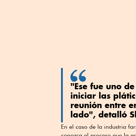
"Ese fue uno de
iniciar las plát
reunión entre e
lado", detalló 
En el caso de la industria f
conozca el proceso que la ag