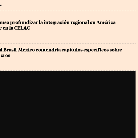
r
so profundizar la integración regional en América 
be en la CELAC
l Brasil-México contendría capítulos específicos sobre 
ieros