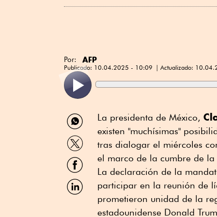
AFP
Por:
Publicado:
10.04.2025 - 10:09
Actualizado:
10.04.
Compartir
Cl
La presidenta de México,
por
existen "muchísimas" posibi
WhatsApp
Compartir
tras dialogar el miércoles c
por
Twitter
el marco de la cumbre de l
Compartir
por
La declaración de la mandata
Facebook
Compartir
participar en la reunión de l
por
prometieron unidad de la reg
Linkedin
estadounidense Donald Trum