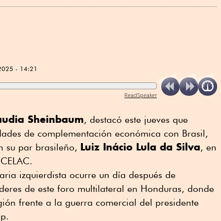
2025 - 14:21
ReadSpeaker
audia Sheinbaum
, destacó este jueves que
lidades de complementación económica con Brasil,
Luiz Inácio Lula da Silva
on su par brasileño,
, en
a CELAC.
ria izquierdista ocurre un día después de
íderes de este foro multilateral en Honduras, donde
ión frente a la guerra comercial del presidente
p.