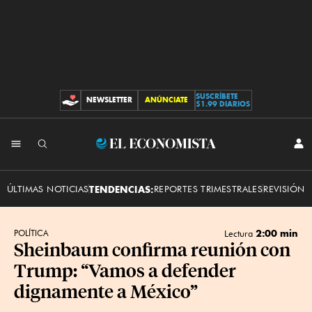
SUSCRÍBETE
NEWSLETTER
ANÚNCIATE
CONTRIBUCIONES
$1.99 DIARIOS
INI
El
SES
Economista
ÚLTIMAS NOTICIAS
TENDENCIAS:
REPORTES TRIMESTRALES
REVISIÓN 
2:00 min
POLÍTICA
Lectura
Sheinbaum confirma reunión con
Trump: “Vamos a defender
dignamente a México”