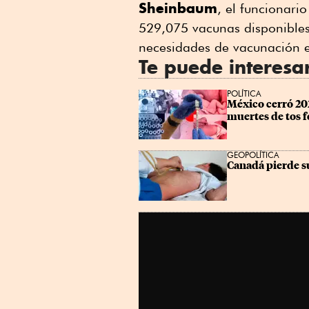
Sheinbaum
, el funcionari
529,075 vacunas disponibles 
necesidades de vacunación 
Te puede interesa
POLÍTICA
México cerró 202
muertes de tos 
GEOPOLÍTICA
Canadá pierde su