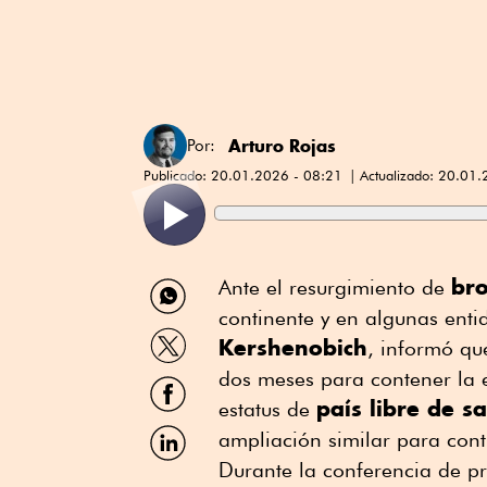
Arturo Rojas
Por:
Publicado:
20.01.2026 - 08:21
Actualizado:
20.01.
Compartir
br
Ante el resurgimiento de
por
continente y en algunas enti
WhatsApp
Compartir
Kershenobich
, informó qu
por
Twitter
dos meses para contener la
Compartir
por
país libre de 
estatus de
Facebook
Compartir
ampliación similar para contr
por
Durante la conferencia de p
Linkedin