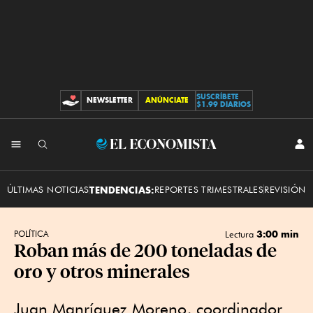
SUSCRÍBETE
NEWSLETTER
ANÚNCIATE
CONTRIBUCIONES
$1.99 DIARIOS
INI
El
SES
Economista
ÚLTIMAS NOTICIAS
TENDENCIAS:
REPORTES TRIMESTRALES
REVISIÓN 
3:00 min
POLÍTICA
Lectura
Roban más de 200 toneladas de
oro y otros minerales
Juan Manríquez Moreno, coordinador