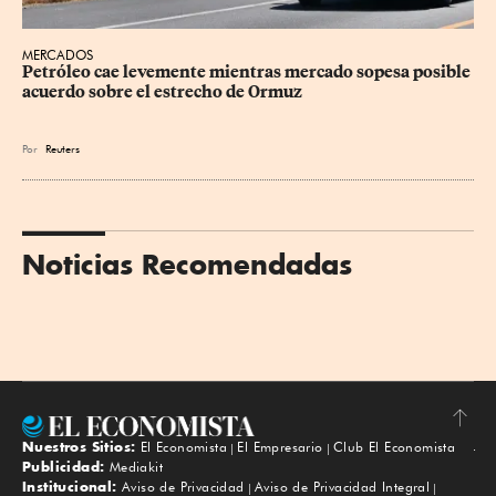
MERCADOS
Petróleo cae levemente mientras mercado sopesa posible 
acuerdo sobre el estrecho de Ormuz
Por
Reuters
Noticias Recomendadas
Nuestros Sitios:
El Economista
El Empresario
Club El Economista
Subir
Publicidad:
Mediakit
Institucional:
Aviso de Privacidad
Aviso de Privacidad Integral