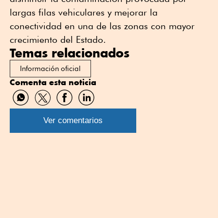
largas filas vehiculares y mejorar la
conectividad en una de las zonas con mayor
crecimiento del Estado.
Temas relacionados
Información oficial
Comenta esta noticia
Compartir
Compartir
Compartir
Compartir
por
por
por
por
WhatsApp
Twitter
Facebook
Linkedin
Ver comentarios