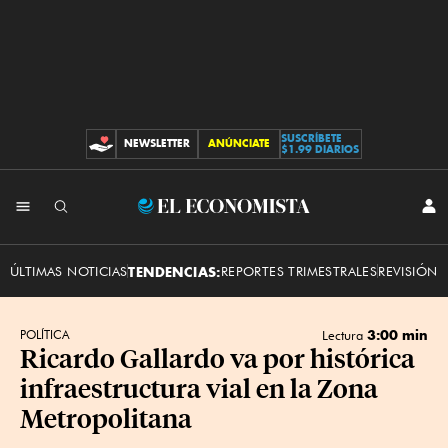
SUSCRÍBETE
NEWSLETTER
ANÚNCIATE
CONTRIBUCIONES
$1.99 DIARIOS
INI
El
SES
Economista
ÚLTIMAS NOTICIAS
TENDENCIAS:
REPORTES TRIMESTRALES
REVISIÓN 
3:00 min
POLÍTICA
Lectura
Ricardo Gallardo va por histórica
infraestructura vial en la Zona
Metropolitana