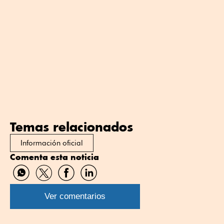
Temas relacionados
Información oficial
Comenta esta noticia
Compartir
Compartir
Compartir
Compartir
por
por
por
por
WhatsApp
Twitter
Facebook
Linkedin
Ver comentarios