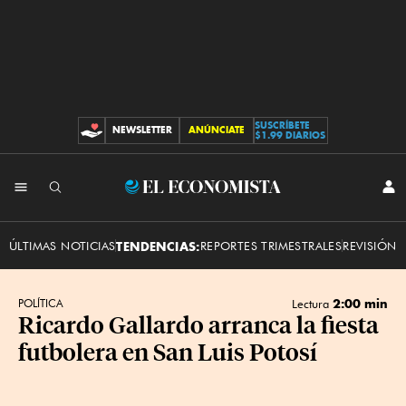
SUSCRÍBETE
NEWSLETTER
ANÚNCIATE
CONTRIBUCIONES
$1.99 DIARIOS
INI
El
SES
Economista
ÚLTIMAS NOTICIAS
TENDENCIAS:
REPORTES TRIMESTRALES
REVISIÓN 
2:00 min
POLÍTICA
Lectura
Ricardo Gallardo arranca la fiesta
futbolera en San Luis Potosí