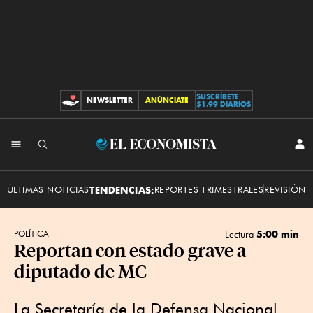
SUSCRÍBETE
NEWSLETTER
ANÚNCIATE
CONTRIBUCIONES
$1.99 DIARIOS
INI
El
SES
Economista
ÚLTIMAS NOTICIAS
TENDENCIAS:
REPORTES TRIMESTRALES
REVISIÓN 
5:00 min
POLÍTICA
Lectura
Reportan con estado grave a
diputado de MC
La Secretaría de la Defensa Nacional