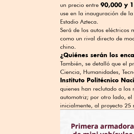
90,000 y 
un precio entre
use en la inauguración de la
Estadio Azteca.
Será de los autos eléctricos
como un rival directo de mo
chino.
¿Quiénes serán los enca
También, se detalló que el p
Ciencia, Humanidades, Tecnol
Instituto Politécnico Na
quienes han reclutado a los m
automotriz; por otro lado, e
inicialmente, al proyecto 25