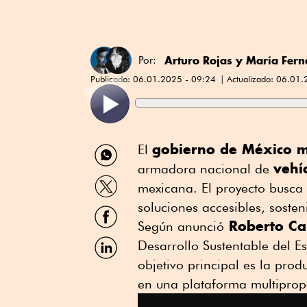
Arturo Rojas
y
María Fern
Por:
Publicado:
06.01.2025 - 09:24
Actualizado:
06.01.
Compartir
gobierno de México me
El
por
vehíc
armadora nacional de
WhatsApp
Compartir
mexicana. El proyecto busca 
por
Twitter
soluciones accesibles, soste
Compartir
por
Roberto C
Según anunció
Facebook
Compartir
Desarrollo Sustentable del E
por
objetivo principal es la prod
Linkedin
en una plataforma multiprop