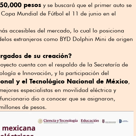
150,000 pesos
y se buscará que el primer auto se
 Copa Mundial de Fútbol el 11 de junio en el
 más accesibles del mercado, lo cual lo posiciona
delos extranjeros como BYD Dolphin Mini de origen
rgados de su creación?
royecto cuenta con el respaldo de la Secretaría de
ogía e Innovación, y la participación del
cional y el Tecnológico Nacional de México
,
ejores especialistas en movilidad eléctrica y
l funcionario dio a conocer que se asignaron,
 millones de pesos.