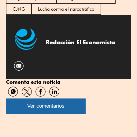
CJNG
Lucha contra el narcotráfico
Redacción El Economista
Comenta esta noticia
Compartir
Compartir
Compartir
Compartir
por
por
por
por
WhatsApp
Twitter
Facebook
Linkedin
Ver comentarios