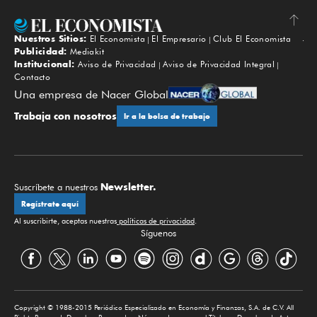
Nuestros Sitios:
El Economista
El Empresario
Club El Economista
Subir
Publicidad:
Mediakit
Institucional:
Aviso de Privacidad
Aviso de Privacidad Integral
Contacto
Una empresa de Nacer Global
Trabaja con nosotros
Ir a la bolsa de trabajo
Newsletter.
Suscríbete a nuestros
Regístrate aquí
Al suscribirte, aceptas nuestras
políticas de privacidad
.
Síguenos
Copyright © 1988-2015 Periódico Especializado en Economía y Finanzas, S.A. de C.V. All