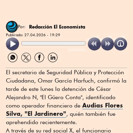
Redacción El Economista
Por:
Publicado:
27.04.2026 - 19:29
ReadSpeaker
Compartir
Compartir
Compartir
Compartir
por
por
por
por
WhatsApp
Twitter
Facebook
Linkedin
El secretario de Seguridad Pública y Protección
Ciudadana, Omar García Harfuch, confirmó la
tarde de este lunes la detención de César
Alejandro N, "El Güero Conta", identificado
Audias Flores
como operador financiero de
Silva, "El Jardinero"
, quién también fue
aprehendido recientemente.
A través de su red social X, el funcionario