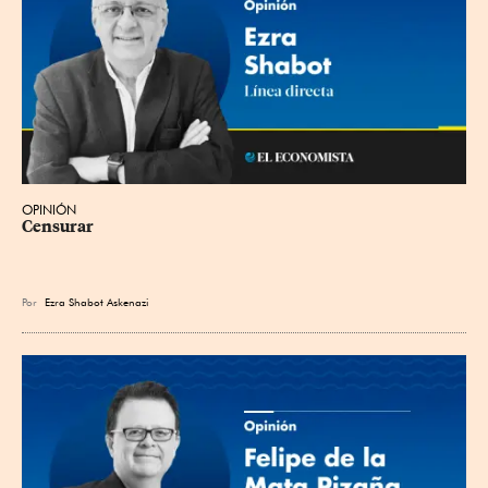
OPINIÓN
Censurar
Por
Ezra Shabot Askenazi