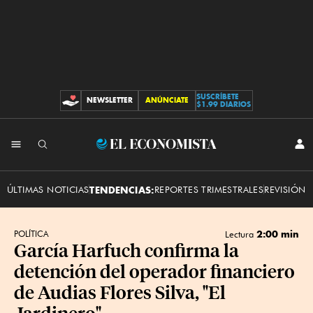
SUSCRÍBETE
NEWSLETTER
ANÚNCIATE
CONTRIBUCIONES
$1.99 DIARIOS
INI
El
SES
Economista
ÚLTIMAS NOTICIAS
TENDENCIAS:
REPORTES TRIMESTRALES
REVISIÓN 
2:00 min
POLÍTICA
Lectura
García Harfuch confirma la
detención del operador financiero
de Audias Flores Silva, "El
Jardinero"