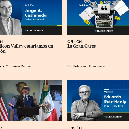
ÓN
OPINIÓN
ilicon Valley estaríamos en 
La Gran Carpa
ión
e A. Castañeda Morales
Por
Redacción El Economista
CA
OPINIÓN