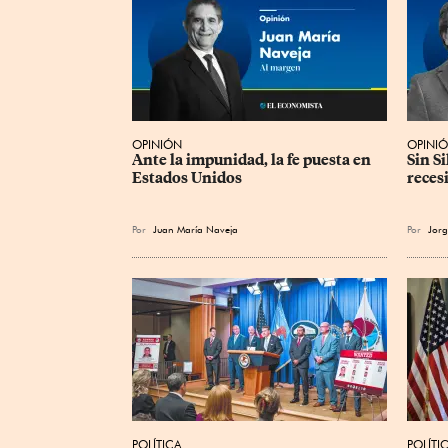
OPINIÓN
OPINI
Ante la impunidad, la fe puesta en 
Sin S
Estados Unidos
reces
Por
Juan María Naveja
Por
Jorg
POLÍTICA
POLÍTI