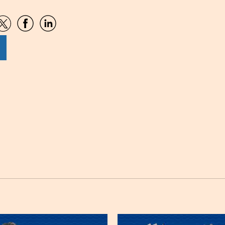
artir
Compartir
Compartir
Compartir
por
por
por
sApp
Twitter
Facebook
Linkedin