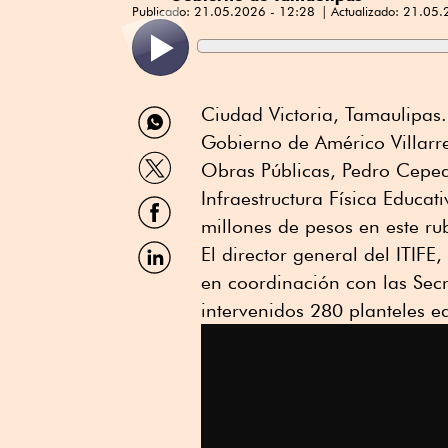
Publicado:
21.05.2026 - 12:28
Actualizado:
21.05.
Compartir
Ciudad Victoria, Tamaulipas.
por
Gobierno de Américo Villarr
WhatsApp
Compartir
Obras Públicas, Pedro Ceped
por
Twitter
Infraestructura Física Educat
Compartir
por
millones de pesos en este ru
Facebook
Compartir
El director general del ITIFE
por
en coordinación con las Secr
Linkedin
intervenidos 280 planteles ed