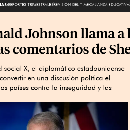
IAS:
REPORTES TRIMESTRALES
REVISIÓN DEL T-MEC
ALIANZA EDUCATIVA
ld Johnson llama a l
ras comentarios de S
d social X, el diplomático estadounidense
convertir en una discusión política el
s países contra la inseguridad y las