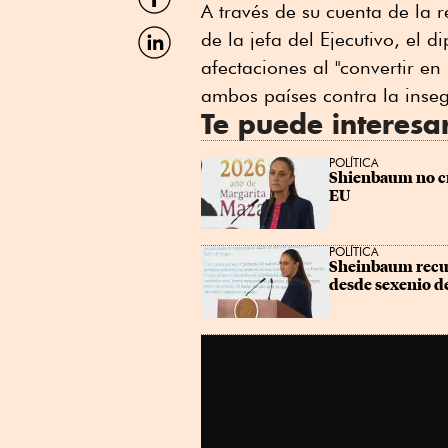
por
A través de su cuenta de la r
Facebook
Compartir
de la jefa del Ejecutivo, el 
por
afectaciones al "convertir en
Linkedin
ambos países contra la inse
Te puede interesa
POLÍTICA
Shienbaum no cr
EU
POLÍTICA
Sheinbaum recue
desde sexenio d