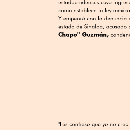
estadounidenses cuyo ingreso
como establece la ley mexic
Y empeoró con la denuncia e
estado de Sinaloa, acusado 
Chapo" Guzmán,
condena
"Les confieso que yo no cre