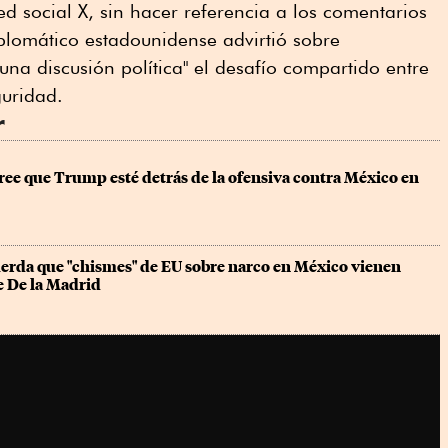
ed social X, sin hacer referencia a los comentarios
diplomático estadounidense advirtió sobre
 una discusión política" el desafío compartido entre
guridad.
r
ee que Trump esté detrás de la ofensiva contra México en 
rda que "chismes" de EU sobre narco en México vienen 
e De la Madrid