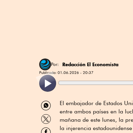
Redacción El Economista
Por:
Publicado:
01.06.2026 - 20:37
Compartir
El embajador de Estados Uni
por
entre ambos países en la luc
WhatsApp
Compartir
mañana de este lunes, la pr
por
Twitter
la injerencia estadounidense 
Compartir