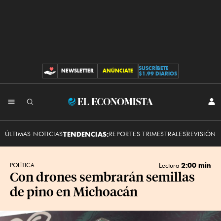
SUSCRÍBETE
NEWSLETTER
ANÚNCIATE
CONTRIBUCIONES
$1.99 DIARIOS
INI
El
SES
Economista
ÚLTIMAS NOTICIAS
TENDENCIAS:
REPORTES TRIMESTRALES
REVISIÓN 
2:00 min
POLÍTICA
Lectura
Con drones sembrarán semillas
de pino en Michoacán