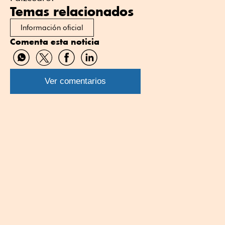
Temas relacionados
Información oficial
Comenta esta noticia
Compartir
Compartir
Compartir
Compartir
por
por
por
por
WhatsApp
Twitter
Facebook
Linkedin
Ver comentarios