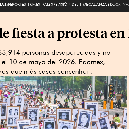
IAS:
REPORTES TRIMESTRALES
REVISIÓN DEL T-MEC
ALIANZA EDUCATIVA
e fiesta a protesta e
 133,914 personas desaparecidas y no
a el 10 de mayo del 2026. Edomex,
ados que más casos concentran.