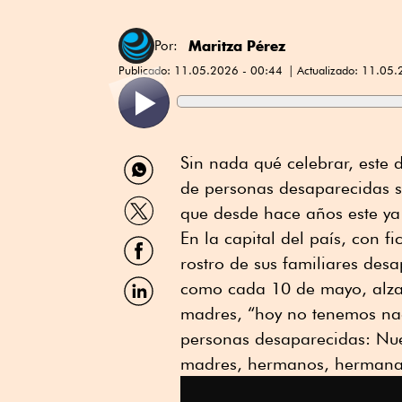
Maritza Pérez
Por:
Publicado:
11.05.2026 - 00:44
Actualizado:
11.05.
Compartir
Sin nada qué celebrar, este
por
de personas desaparecidas sa
WhatsApp
Compartir
que desde hace años este ya n
por
Twitter
En la capital del país, con 
Compartir
por
rostro de sus familiares de
Facebook
Compartir
como cada 10 de mayo, alzan
por
madres, “hoy no tenemos na
Linkedin
personas desaparecidas: Nues
madres, hermanos, hermana