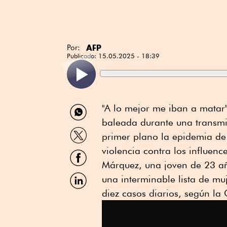
AFP
Por:
Publicado:
15.05.2025 - 18:39
Compartir
"A lo mejor me iban a matar"
por
baleada durante una transmi
WhatsApp
Compartir
primer plano la epidemia de 
por
Twitter
violencia contra los influence
Compartir
por
Márquez, una joven de 23 a
Facebook
Compartir
una interminable lista de mu
por
diez casos diarios, según l
Linkedin