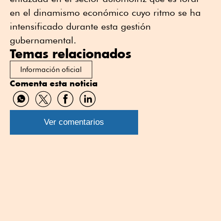
en el dinamismo económico cuyo ritmo se ha
intensificado durante esta gestión
gubernamental.
Temas relacionados
Información oficial
Comenta esta noticia
Compartir
Compartir
Compartir
Compartir
por
por
por
por
WhatsApp
Twitter
Facebook
Linkedin
Ver comentarios