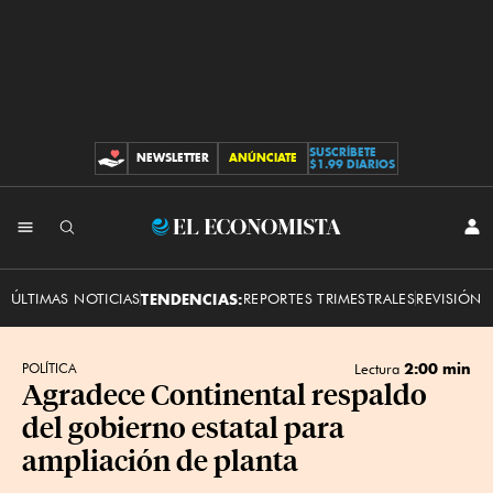
SUSCRÍBETE
NEWSLETTER
ANÚNCIATE
CONTRIBUCIONES
$1.99 DIARIOS
INI
El
SES
Economista
ÚLTIMAS NOTICIAS
TENDENCIAS:
REPORTES TRIMESTRALES
REVISIÓN 
2:00 min
POLÍTICA
Lectura
​Agradece Continental respaldo
del gobierno estatal para
ampliación de planta