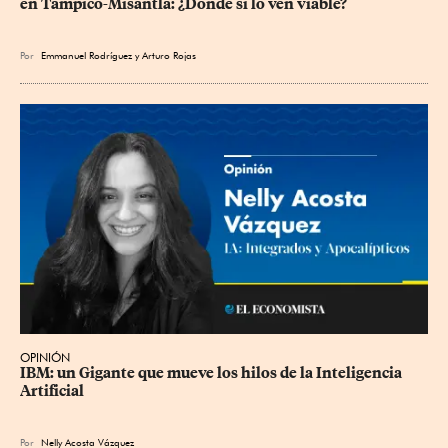
en Tampico-Misantla: ¿Dónde sí lo ven viable?
Por
Emmanuel Rodríguez
y
Arturo Rojas
OPINIÓN
IBM: un Gigante que mueve los hilos de la Inteligencia 
Artificial
Por
Nelly Acosta Vázquez