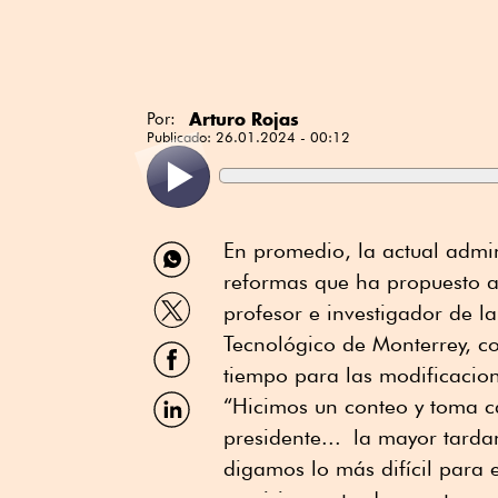
Arturo Rojas
Por:
Publicado:
26.01.2024 - 00:12
Compartir
En promedio, la actual admi
por
reformas que ha propuesto al
WhatsApp
Compartir
profesor e investigador de 
por
Twitter
Tecnológico de Monterrey, co
Compartir
por
tiempo para las modificacion
Facebook
Compartir
“Hicimos un conteo y toma ca
por
presidente... la mayor tarda
Linkedin
digamos lo más difícil para 