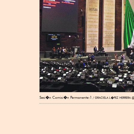
Sesi�n Comisi�n Permanente-1
GRACIELA L�PEZ HERRERA