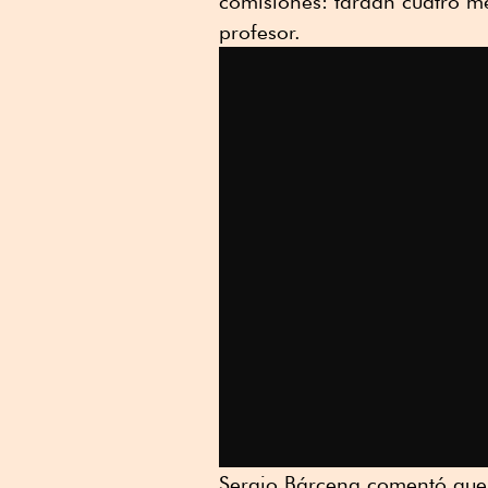
comisiones: tardan cuatro mes
profesor.
Sergio Bárcena comentó que, 