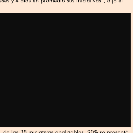
es y 4 días en promedio sus iniciativas”, dijo el
de las 38 iniciativas analizables, 90% se presentó