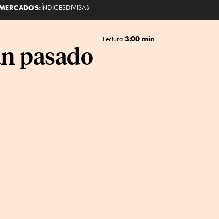
MERCADOS:
ÍNDICES
DIVISAS
3:00 min
Lectura
an pasado