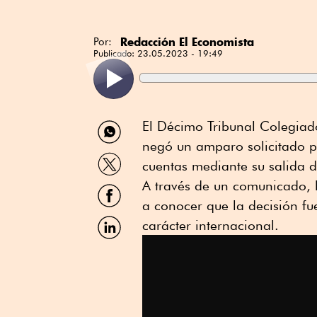
Redacción El Economista
Por:
Publicado:
23.05.2023 - 19:49
Compartir
El Décimo Tribunal Colegiado
por
negó un amparo solicitado 
WhatsApp
Compartir
cuentas mediante su salida d
por
Twitter
A través de un comunicado,
Compartir
por
a conocer que la decisión f
Facebook
Compartir
carácter internacional.
por
Linkedin