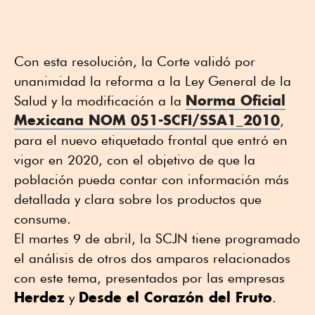
Con esta resolución, la Corte validó por
unanimidad la reforma a la Ley General de la
Norma Oficial
Salud y la modificación a la
Mexicana NOM 051-SCFI/SSA1_2010
,
para el nuevo etiquetado frontal que entró en
vigor en 2020, con el objetivo de que la
población pueda contar con información más
detallada y clara sobre los productos que
consume.
El martes 9 de abril, la SCJN tiene programado
el análisis de otros dos amparos relacionados
con este tema, presentados por las empresas
Herdez
Desde el Corazón del Fruto
y
.