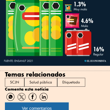
Temas relacionados
SCJN
Salud pública
Etiquetado
Comenta esta noticia
Compartir
Compartir
Compartir
Compartir
por
por
por
por
WhatsApp
Twitter
Facebook
Linkedin
Ver comentarios