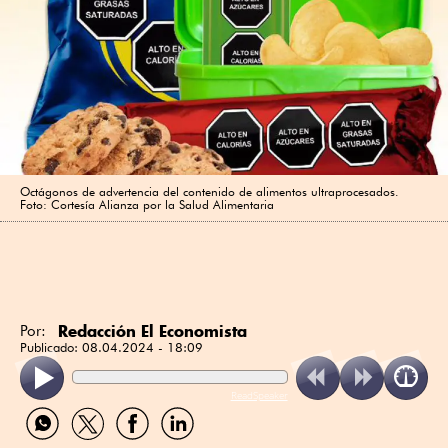
Octágonos de advertencia del contenido de alimentos ultraprocesados.
Foto: Cortesía Alianza por la Salud Alimentaria
Redacción El Economista
Por:
Publicado:
08.04.2024 - 18:09
ReadSpeaker
Compartir
Compartir
Compartir
Compartir
por
por
por
por
WhatsApp
Twitter
Facebook
Linkedin