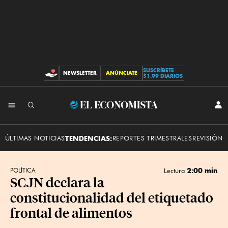
SUSCRÍBETE
NEWSLETTER
ANÚNCIATE
CONTRIBUCIONES
$1.99 DIARIOS
INI
El
SES
Economista
ÚLTIMAS NOTICIAS
TENDENCIAS:
REPORTES TRIMESTRALES
REVISIÓN 
2:00 min
POLÍTICA
Lectura
SCJN declara la
constitucionalidad del etiquetado
frontal de alimentos