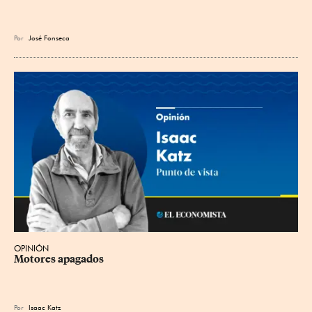
Por
José Fonseca
OPINIÓN
Motores apagados
Por
Isaac Katz