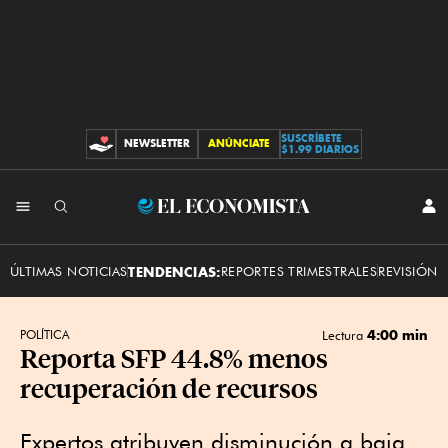
SUSCRÍBETE
NEWSLETTER
ANÚNCIATE
CONTRIBUCIONES
$1.99 DIARIOS
INI
El
SES
Economista
ÚLTIMAS NOTICIAS
TENDENCIAS:
REPORTES TRIMESTRALES
REVISIÓN 
4:00 min
POLÍTICA
Lectura
Reporta SFP 44.8% menos
recuperación de recursos
Expertos atribuyen disminución a baja