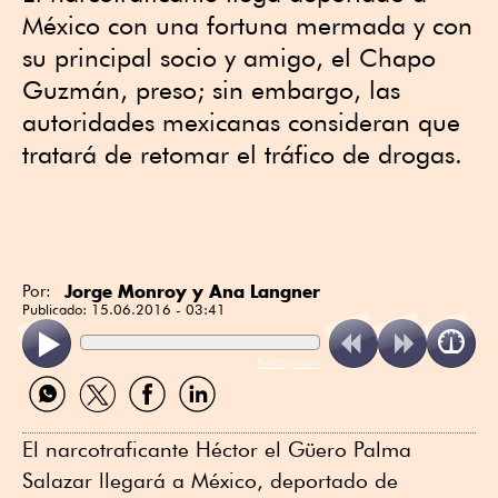
México con una fortuna mermada y con
su principal socio y amigo, el Chapo
Guzmán, preso; sin embargo, las
autoridades mexicanas consideran que
tratará de retomar el tráfico de drogas.
Jorge Monroy y Ana Langner
Por:
Publicado:
15.06.2016 - 03:41
ReadSpeaker
Compartir
Compartir
Compartir
Compartir
por
por
por
por
WhatsApp
Twitter
Facebook
Linkedin
El narcotraficante Héctor el Güero Palma
Salazar llegará a México, deportado de