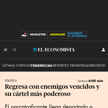
SUSCRÍBETE
NEWSLETTER
ANÚNCIATE
CONTRIBUCIONES
$1.99 DIARIOS
INI
El
SES
Economista
ÚLTIMAS NOTICIAS
TENDENCIAS:
REPORTES TRIMESTRALES
REVISIÓN 
6:00 min
POLÍTICA
Lectura
Regresa con enemigos vencidos y
su cártel más poderoso
El narcotraficante llega deportado a