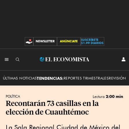
SUSCRÍBETE
NEWSLETTER
ANÚNCIATE
CONTRIBUCIONES
$1.99 DIARIOS
INI
El
SES
Economista
ÚLTIMAS NOTICIAS
TENDENCIAS:
REPORTES TRIMESTRALES
REVISIÓN 
2:00 min
POLÍTICA
Lectura
Recontarán 73 casillas en la
elección de Cuauhtémoc
La Sala Regional Ciudad de México del