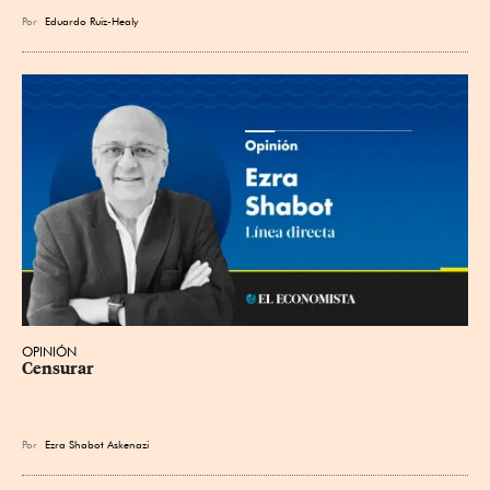
Por
Eduardo Ruiz-Healy
OPINIÓN
Censurar
Por
Ezra Shabot Askenazi