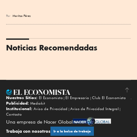
Por
Maritza Pérez
Noticias Recomendadas
Nuestros Sitios:
El Economista
El Empresario
Club El Economista
Subir
Publicidad:
Mediakit
Institucional:
Aviso de Privacidad
Aviso de Privacidad Integral
Contacto
Una empresa de Nacer Global
Trabaja con nosotros
Ir a la bolsa de trabajo