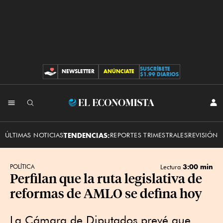
SUSCRÍBETE
NEWSLETTER
ANÚNCIATE
CONTRIBUCIONES
$1.99 DIARIOS
INI
El
SES
Economista
ÚLTIMAS NOTICIAS
TENDENCIAS:
REPORTES TRIMESTRALES
REVISIÓN 
3:00 min
POLÍTICA
Lectura
Perfilan que la ruta legislativa de
reformas de AMLO se defina hoy
La Cámara de Diputados prevé que