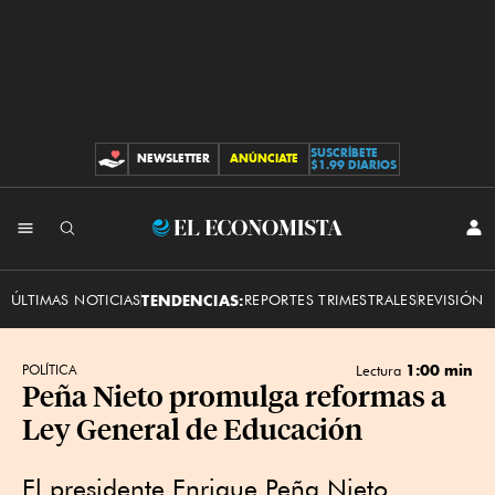
SUSCRÍBETE
NEWSLETTER
ANÚNCIATE
CONTRIBUCIONES
$1.99 DIARIOS
INI
El
SES
Economista
ÚLTIMAS NOTICIAS
TENDENCIAS:
REPORTES TRIMESTRALES
REVISIÓN 
1:00 min
POLÍTICA
Lectura
Peña Nieto promulga reformas a
Ley General de Educación
El presidente Enrique Peña Nieto