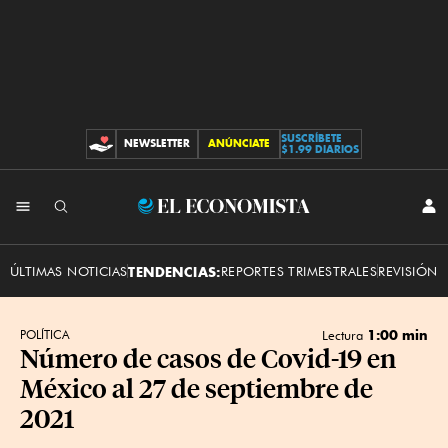
SUSCRÍBETE
NEWSLETTER
ANÚNCIATE
CONTRIBUCIONES
$1.99 DIARIOS
INI
El
SES
Economista
ÚLTIMAS NOTICIAS
TENDENCIAS:
REPORTES TRIMESTRALES
REVISIÓN 
1:00 min
POLÍTICA
Lectura
Número de casos de Covid-19 en
México al 27 de septiembre de
2021