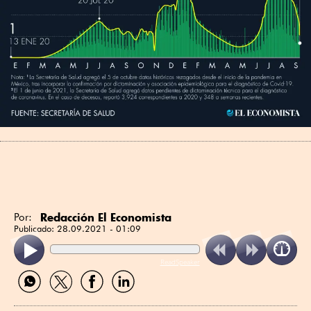
Redacción El Economista
Por:
Publicado:
28.09.2021 - 01:09
ReadSpeaker
Compartir
Compartir
Compartir
Compartir
por
por
por
por
WhatsApp
Twitter
Facebook
Linkedin