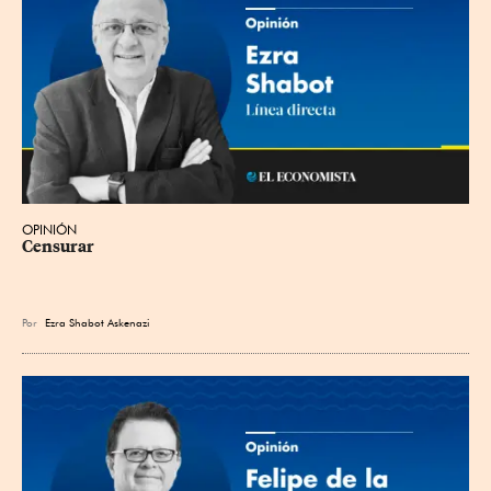
OPINIÓN
Censurar
Por
Ezra Shabot Askenazi