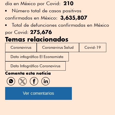
210
día en México por Covid:
Número total de casos positivos
3,635,807
confirmados en México:
Total de defunciones confirmadas en México
275,676
por Covid:
Temas relacionados
Coronavirus
Coronavirus Salud
Covid-19
Dato infográfico El Economista
Dato Infográfico Coronavirus
Comenta esta noticia
Compartir
Compartir
Compartir
Compartir
por
por
por
por
WhatsApp
Twitter
Facebook
Linkedin
Ver comentarios