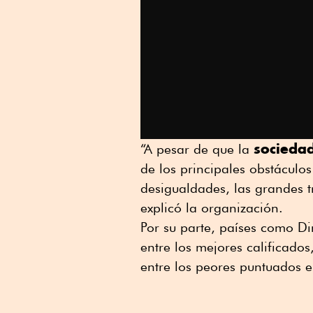
socieda
“A pesar de que la
de los principales obstáculos
desigualdades, las grandes 
explicó la organización.
Por su parte, países como D
entre los mejores calificados
entre los peores puntuados e