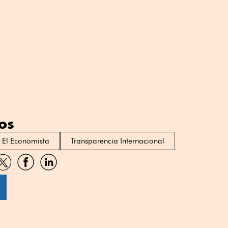
os
o El Economista
Transparencia Internacional
artir
Compartir
Compartir
Compartir
por
por
por
sApp
Twitter
Facebook
Linkedin