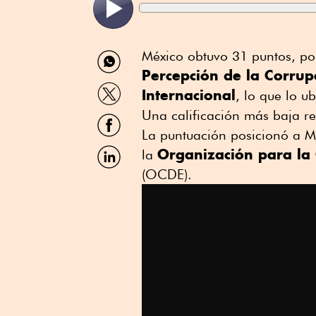
Compartir
México obtuvo 31 puntos, por
por
Percepción de la Corrup
WhatsApp
Compartir
Internacional
, lo que lo u
por
Twitter
Una calificación más baja re
Compartir
por
La puntuación posicionó a M
Facebook
Compartir
Organización para la 
la
por
(OCDE).
Linkedin