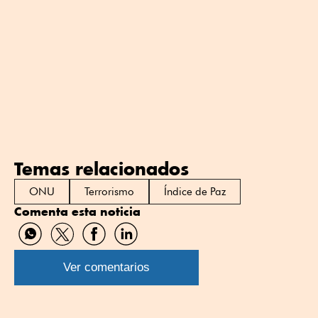
Temas relacionados
ONU
Terrorismo
Índice de Paz
Comenta esta noticia
Compartir
Compartir
Compartir
Compartir
por
por
por
por
WhatsApp
Twitter
Facebook
Linkedin
Ver comentarios