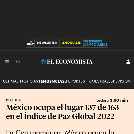
SUSCRÍBETE
NEWSLETTER
ANÚNCIATE
CONTRIBUCIONES
$1.99 DIARIOS
INI
El
SES
Economista
ÚLTIMAS NOTICIAS
TENDENCIAS:
REPORTES TRIMESTRALES
REVISIÓN 
3:00 min
POLÍTICA
Lectura
México ocupa el lugar 137 de 163
en el Índice de Paz Global 2022
En Centroamérica, México ocupa la