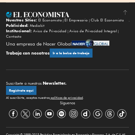
Nuestros Sitios:
El Economista
El Empresario
Club El Economista
Subir
Publicidad:
Mediakit
Institucional:
Aviso de Privacidad
Aviso de Privacidad Integral
Contacto
Una empresa de Nacer Global
Trabaja con nosotros
Ir a la bolsa de trabajo
Newsletter.
Suscríbete a nuestros
Regístrate aquí
Al suscribirte, aceptas nuestras
políticas de privacidad
.
Síguenos
Copyright © 1988-2015 Periódico Especializado en Economía y Finanzas, S.A. de C.V. All