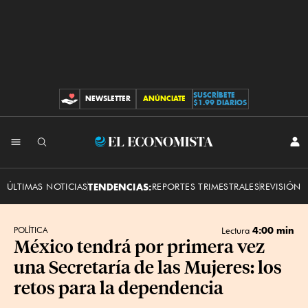
SUSCRÍBETE
NEWSLETTER
ANÚNCIATE
CONTRIBUCIONES
$1.99 DIARIOS
INI
El
SES
Economista
ÚLTIMAS NOTICIAS
TENDENCIAS:
REPORTES TRIMESTRALES
REVISIÓN 
4:00 min
POLÍTICA
Lectura
México tendrá por primera vez
una Secretaría de las Mujeres: los
retos para la dependencia