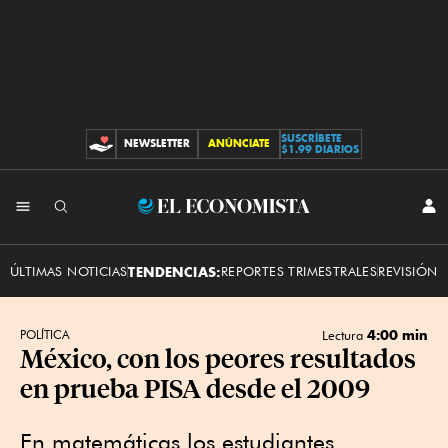
SUSCRÍBETE
NEWSLETTER
ANÚNCIATE
CONTRIBUCIONES
$1.99 DIARIOS
INI
El
SES
Economista
ÚLTIMAS NOTICIAS
TENDENCIAS:
REPORTES TRIMESTRALES
REVISIÓN 
4:00 min
POLÍTICA
Lectura
México, con los peores resultados
en prueba PISA desde el 2009
En matemáticas los estudiantes