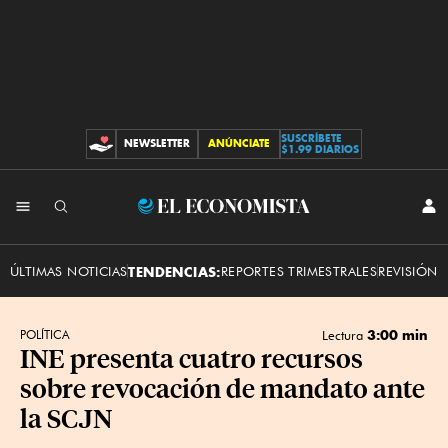
SUSCRÍBETE
NEWSLETTER
ANÚNCIATE
CONTRIBUCIONES
$1.99 DIARIOS
INI
El
SES
Economista
ÚLTIMAS NOTICIAS
TENDENCIAS:
REPORTES TRIMESTRALES
REVISIÓN 
3:00 min
POLÍTICA
Lectura
INE presenta cuatro recursos
sobre revocación de mandato ante
la SCJN