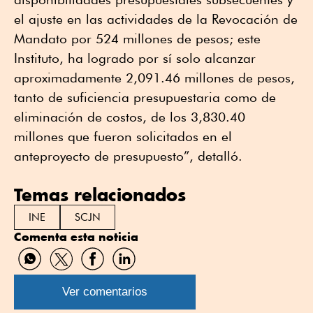
el ajuste en las actividades de la Revocación de
Mandato por 524 millones de pesos; este
Instituto, ha logrado por sí solo alcanzar
aproximadamente 2,091.46 millones de pesos,
tanto de suficiencia presupuestaria como de
eliminación de costos, de los 3,830.40
millones que fueron solicitados en el
anteproyecto de presupuesto”, detalló.
Temas relacionados
INE
SCJN
Comenta esta noticia
Compartir
Compartir
Compartir
Compartir
por
por
por
por
WhatsApp
Twitter
Facebook
Linkedin
Ver comentarios