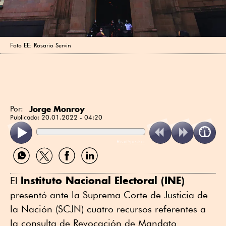
Foto EE: Rosario Servin
Jorge Monroy
Por:
Publicado:
20.01.2022 - 04:20
ReadSpeaker
Compartir
Compartir
Compartir
Compartir
por
por
por
por
WhatsApp
Twitter
Facebook
Linkedin
Instituto Nacional Electoral (INE)
El
presentó ante la Suprema Corte de Justicia de
la Nación (SCJN) cuatro recursos referentes a
la consulta de Revocación de Mandato