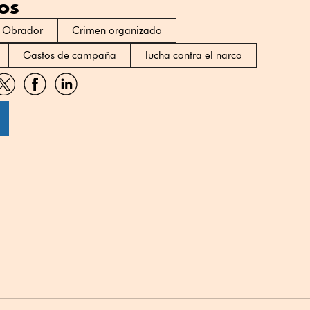
os
z Obrador
Crimen organizado
Gastos de campaña
lucha contra el narco
artir
Compartir
Compartir
Compartir
por
por
por
sApp
Twitter
Facebook
Linkedin