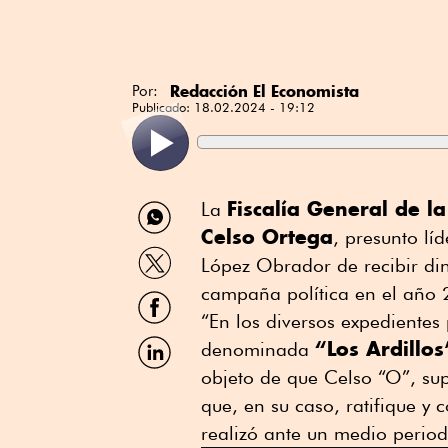
Redacción El Economista
Por:
Publicado:
18.02.2024 - 19:12
Compartir
Fiscalía General de l
La
por
Celso Ortega
, presunto lí
WhatsApp
Compartir
López Obrador de recibir din
por
Twitter
campaña política en el año 
Compartir
por
“En los diversos expedientes
Facebook
Compartir
“Los Ardillos
denominada
por
objeto de que Celso “O”, sup
Linkedin
que, en su caso, ratifique 
realizó ante un medio periodí