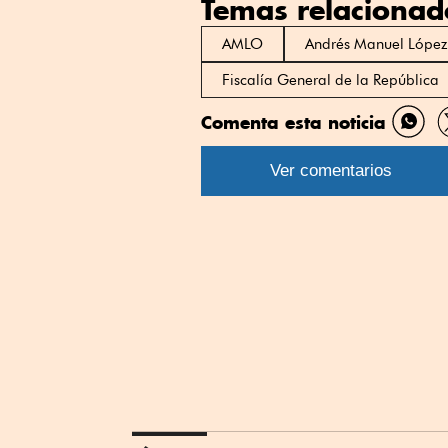
Temas relacionad
AMLO
Andrés Manuel Lópe
Fiscalía General de la República
Comenta esta noticia
Comp
por
Ver comentarios
What