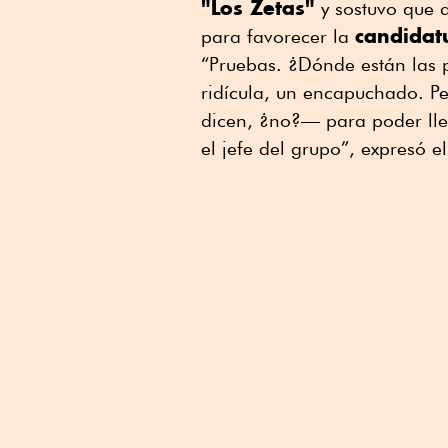
"Los Zetas"
y sostuvo que d
candida
para favorecer la
“Pruebas. ¿Dónde están las
ridícula, un encapuchado. P
dicen, ¿no?— para poder lle
el jefe del grupo”, expresó 