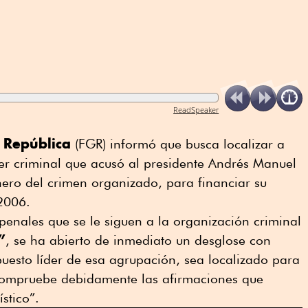
ReadSpeaker
a República
(FGR) informó que busca localizar a
der criminal que acusó al presidente Andrés Manuel
ero del crimen organizado, para financiar su
2006.
 penales que se le siguen a la organización criminal
”
, se ha abierto de inmediato un desglose con
uesto líder de esa agrupación, sea localizado para
y compruebe debidamente las afirmaciones que
stico”.