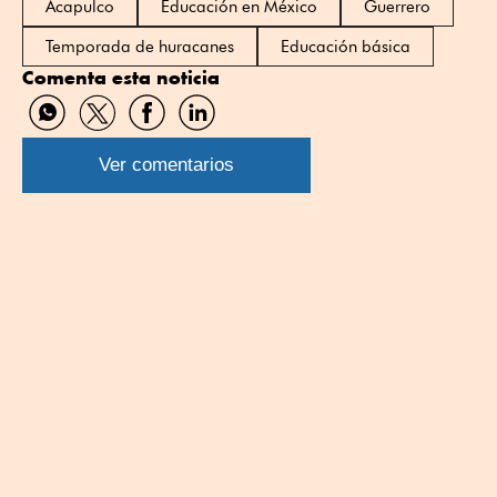
Acapulco
Educación en México
Guerrero
Temporada de huracanes
Educación básica
Comenta esta noticia
Compartir
Compartir
Compartir
Compartir
por
por
por
por
WhatsApp
Twitter
Facebook
Linkedin
Ver comentarios