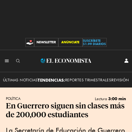
SUSCRÍBETE
NEWSLETTER
ANÚNCIATE
CONTRIBUCIONES
$1.99 DIARIOS
INI
El
SES
Economista
ÚLTIMAS NOTICIAS
TENDENCIAS:
REPORTES TRIMESTRALES
REVISIÓN 
3:00 min
POLÍTICA
Lectura
En Guerrero siguen sin clases más
de 200,000 estudiantes
La Secretaría de Educación de Guerrero