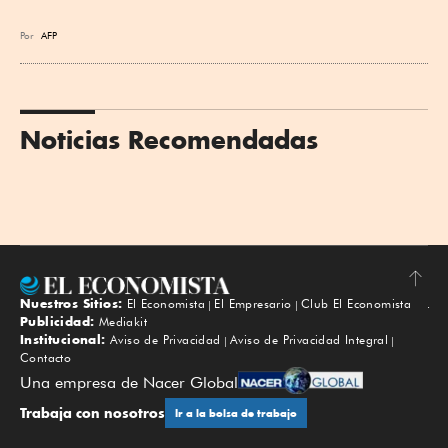
Por
AFP
Noticias Recomendadas
Nuestros Sitios:
El Economista
El Empresario
Club El Economista
Subir
Publicidad:
Mediakit
Institucional:
Aviso de Privacidad
Aviso de Privacidad Integral
Contacto
Una empresa de Nacer Global
Trabaja con nosotros
Ir a la bolsa de trabajo