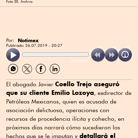
Foto EE: Archivo
Notimex
Por:
Publicado:
26.07.2019 - 20:27
ReadSpeaker
Compartir
Compartir
Compartir
Compartir
por
por
por
por
WhatsApp
Twitter
Facebook
Linkedin
Coello Trejo aseguró
El abogado Javier
que su cliente Emilio Lozoya
, exdirector de
Petróleos Mexicanos, quien es acusado de
asociación delictuosa, operaciones con
recursos de procedencia ilícita y cohecho, en
próximos días narrará cómo sucedieron los
detallará el
hechos que se le imputan y