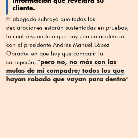
información que revelará su
cliente.
El abogado subrayó que todas las
declaraciones estarán sustentadas en pruebas,
lo cual responde a que hay una coincidencia
con el presidente Andrés Manuel López
Obrador en que hay que combatir la
pero no, no más con las
corrupción, “
mulas de mi compadre; todos los que
hayan robado que vayan para dentro
”.