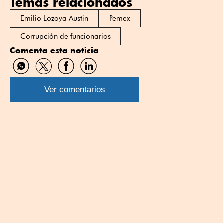
Temas relacionados
Emilio Lozoya Austin
Pemex
Corrupción de funcionarios
Comenta esta noticia
Compartir
Compartir
Compartir
Compartir
por
por
por
por
WhatsApp
Twitter
Facebook
Linkedin
Ver comentarios