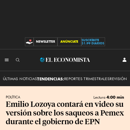
SUSCRÍBETE
NEWSLETTER
ANÚNCIATE
CONTRIBUCIONES
$1.99 DIARIOS
INI
El
SES
Economista
ÚLTIMAS NOTICIAS
TENDENCIAS:
REPORTES TRIMESTRALES
REVISIÓN 
4:00 min
POLÍTICA
Lectura
Emilio Lozoya contará en video su
versión sobre los saqueos a Pemex
durante el gobierno de EPN