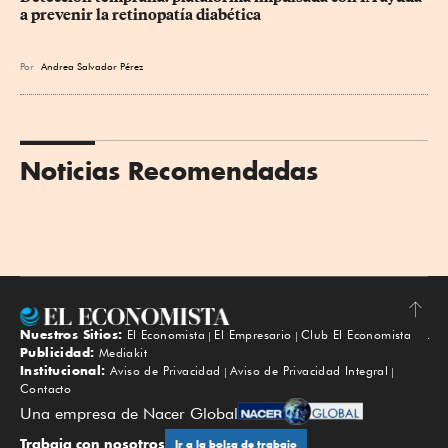
a prevenir la retinopatía diabética
Por
Andrea Salvador Pérez
Noticias Recomendadas
Nuestros Sitios:
El Economista
El Empresario
Club El Economista
Subir
Publicidad:
Mediakit
Institucional:
Aviso de Privacidad
Aviso de Privacidad Integral
Contacto
Una empresa de Nacer Global
Trabaja con nosotros
Ir a la bolsa de trabajo