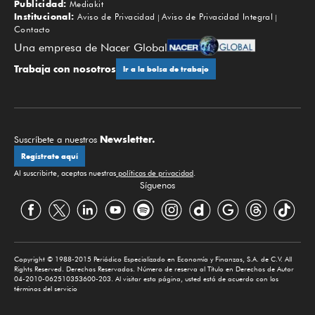
Publicidad:
Mediakit
Institucional:
Aviso de Privacidad
Aviso de Privacidad Integral
Contacto
Una empresa de Nacer Global
Trabaja con nosotros
Ir a la bolsa de trabajo
Newsletter.
Suscríbete a nuestros
Regístrate aquí
Al suscribirte, aceptas nuestras
políticas de privacidad
.
Síguenos
Copyright © 1988-2015 Periódico Especializado en Economía y Finanzas, S.A. de C.V. All
Rights Reserved. Derechos Reservados. Número de reserva al Título en Derechos de Autor
04-2010-062510353600-203. Al visitar esta página, usted está de acuerdo con los
términos del servicio