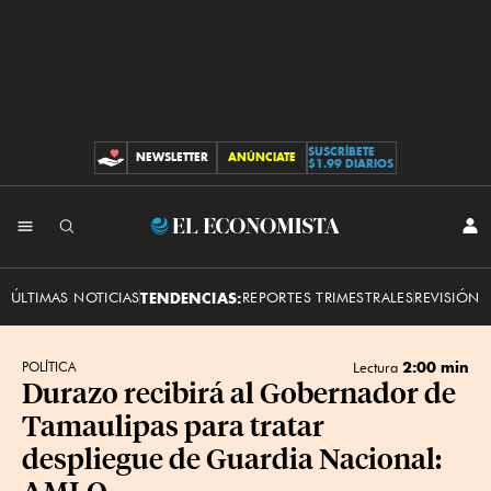
SUSCRÍBETE
NEWSLETTER
ANÚNCIATE
CONTRIBUCIONES
$1.99 DIARIOS
INI
El
SES
Economista
ÚLTIMAS NOTICIAS
TENDENCIAS:
REPORTES TRIMESTRALES
REVISIÓN 
2:00 min
POLÍTICA
Lectura
Durazo recibirá al Gobernador de
Tamaulipas para tratar
despliegue de Guardia Nacional:
AMLO