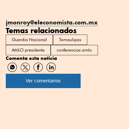
jmonroy@eleconomista.com.mx
Temas relacionados
Guardia Nacional
Tamaulipas
AMLO presidente
conferencias amlo
Comenta esta noticia
Compartir
Compartir
Compartir
Compartir
por
por
por
por
WhatsApp
Twitter
Facebook
Linkedin
Ver comentarios