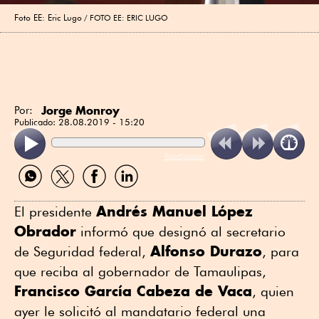
Foto EE: Eric Lugo
FOTO EE: ERIC LUGO
Jorge Monroy
Por:
Publicado:
28.08.2019 - 15:20
ReadSpeaker
Compartir
Compartir
Compartir
Compartir
por
por
por
por
WhatsApp
Twitter
Facebook
Linkedin
Andrés Manuel López
El presidente
Obrador
informó que designó al secretario
Alfonso Durazo
de Seguridad federal,
, para
que reciba al gobernador de Tamaulipas,
Francisco García Cabeza de Vaca
, quien
ayer le solicitó al mandatario federal una