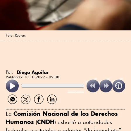
Foto: Reuters
Diego Aguilar
Por:
Publicado:
18.10.2022 - 02:38
ReadSpeaker
Compartir
Compartir
Compartir
Compartir
por
por
por
por
WhatsApp
Twitter
Facebook
Linkedin
Comisión Nacional de los Derechos
La
Humanos
CNDH
(
) exhortó a autoridades
federales y estatales a adoptar “de inmediato”