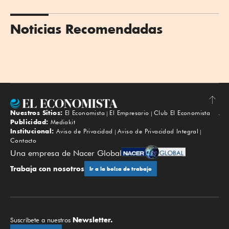
Noticias Recomendadas
Nuestros Sitios:
El Economista
El Empresario
Club El Economista
Subir
Publicidad:
Mediakit
Institucional:
Aviso de Privacidad
Aviso de Privacidad Integral
Contacto
Una empresa de Nacer Global
Trabaja con nosotros
Ir a la bolsa de trabajo
Newsletter.
Suscríbete a nuestros