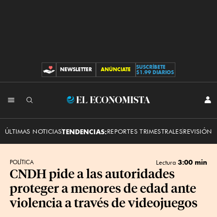
SUSCRÍBETE
NEWSLETTER
ANÚNCIATE
CONTRIBUCIONES
$1.99 DIARIOS
INI
El
SES
Economista
ÚLTIMAS NOTICIAS
TENDENCIAS:
REPORTES TRIMESTRALES
REVISIÓN 
3:00 min
POLÍTICA
Lectura
CNDH pide a las autoridades
proteger a menores de edad ante
violencia a través de videojuegos